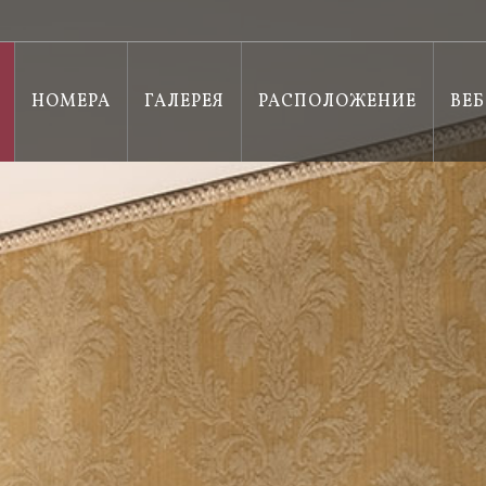
НОМЕРА
ГАЛЕРЕЯ
РАСПОЛОЖЕНИЕ
ВЕ