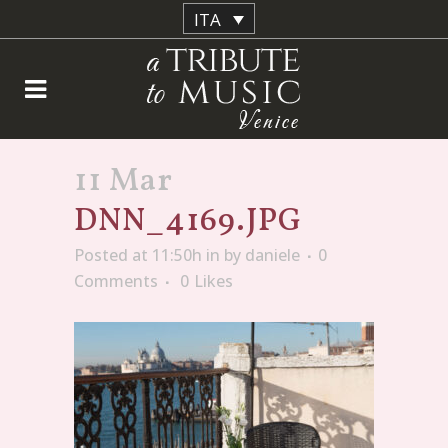
ITA
11 Mar
DNN_4169.JPG
Posted at 11:50h
in
by
daniele
0
Comments
0
Likes