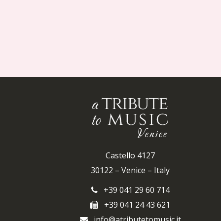
Castello 4127
30122 – Venice – Italy
+39 041 29 60 714
+39 041 24 43 621
info@atributetomusic.it